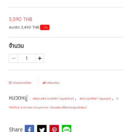
3,590 THB
สมาชิก 3,490 THB
-3%
จำนวน
เพิ่มรายการโปรด
เปรียบเทียบ
หมวดหมู่ :
,
,
SHOULDER SUPPORT (พยุงหัวไหล่)
BACK SUPPORT (พยุงหลัง)
X-
TREMUS & Embioz Compression (ซัพพอร์ต/เสื้อผ้ากีฬารุ่นพรีเมี่ยม)
Share