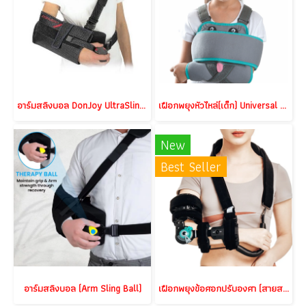
อาร์มสลิงบอล DonJoy UltraSling PRO
เฝือกพยุงหัวไหล่(เด็ก) Universal Shoulder immobilizer(Child)
New
Best Seller
อาร์มสลิงบอล (Arm Sling Ball)
เฝือกพยุงข้อศอกปรับองศา (สายสะพายพักมือยืดได้) R.O.M. Elbow Brace III