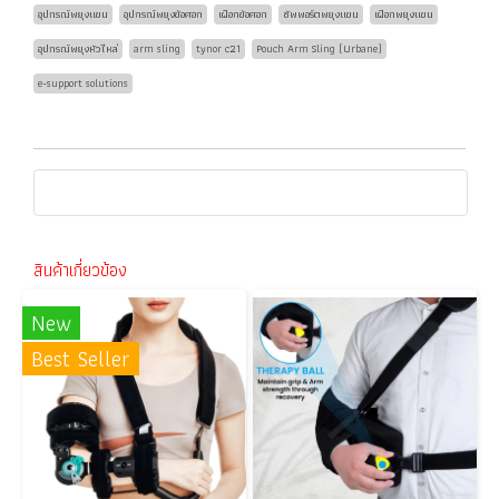
อุปกรณ์พยุงแขน
อุปกรณ์พยุงข้อศอก
เฝือกข้อศอก
ซัพพอร์ตพยุงแขน
เฝือกพยุงแขน
อุปกรณ์พยุงหัวไหล่
arm sling
tynor c21
Pouch Arm Sling (Urbane)
e-support solutions
สินค้าเกี่ยวข้อง
New
Best Seller