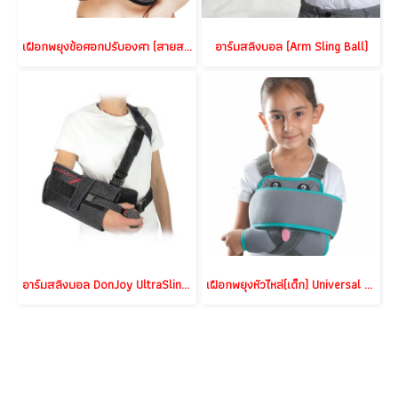
เฝือกพยุงข้อศอกปรับองศา (สายสะพายพักมือยืดได้) R.O.M. Elbow Brace III
อาร์มสลิงบอล (Arm Sling Ball)
อาร์มสลิงบอล DonJoy UltraSling PRO
เฝือกพยุงหัวไหล่(เด็ก) Universal Shoulder immobilizer(Child)