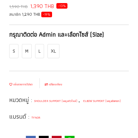
1,390 THB
-13%
1,590 THB
สมาชิก 1,290 THB
-19%
กรุณาติดต่อ Admin และเลือกไซส์ (Size)
S
M
L
XL
เพิ่มรายการโปรด
เปรียบเทียบ
หมวดหมู่ :
,
SHOULDER SUPPORT (พยุงหัวไหล่)
ELBOW SUPPORT (พยุงข้อศอก)
แบรนด์ :
TYNOR