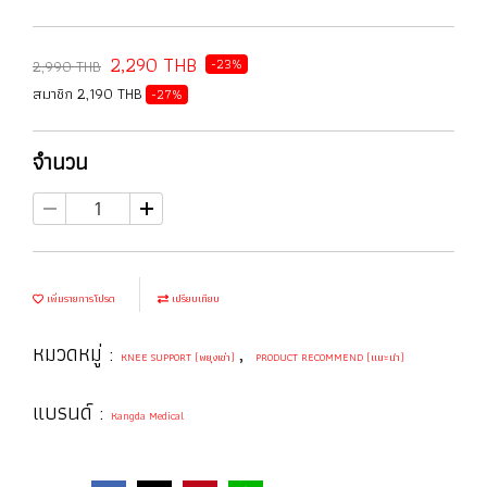
2,290 THB
-23%
2,990 THB
สมาชิก 2,190 THB
-27%
จำนวน
เพิ่มรายการโปรด
เปรียบเทียบ
หมวดหมู่ :
,
KNEE SUPPORT (พยุงเข่า)
PRODUCT RECOMMEND (แนะนำ)
แบรนด์ :
Kangda Medical