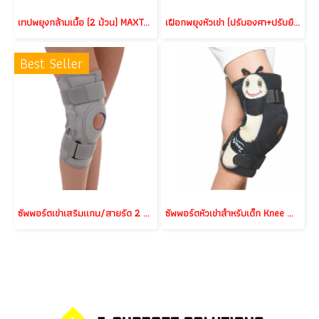
เทปพยุงกล้ามเนื้อ (2 ม้วน) MAXTAPING (2 Rolls)
เฝือกพยุงหัวเข่า (ปรับองศา+ปรับยืดได้) DonJoy X-ROM POST-OP KNEE BRACE
Best Seller
ซัพพอร์ตเข่าเสริมแกน/สายรัด 2 ชั้น/ผ้านีโอพรีน (Knee Brace Hinged Neoprene)
ซัพพอร์ตหัวเข่าสำหรับเด็ก Knee Wrap Hinged (Child)