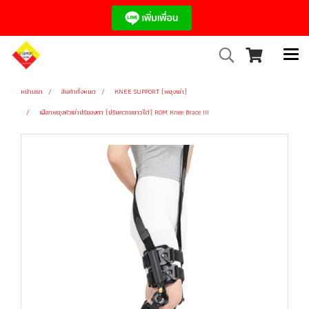
หน้าแรก
สินค้าทั้งหมด
KNEE SUPPORT (พยุงเข่า)
เฝือกพยุงหัวเข่าปรับองศา (ปรับความยาวได้) ROM Knee Brace III