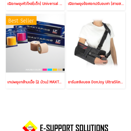
เฝือกพยุงหัวไหล่(เด็ก) Universal Shoulder immobilizer(Child)
เฝือกพยุงข้อศอกปรับองศา (สายสะพายพักมือยืดได้) R.O.M. Elbow Brace III
Best Seller
เทปพยุงกล้ามเนื้อ (2 ม้วน) MAXTAPING (2 Rolls)
อาร์มสลิงบอล DonJoy UltraSling PRO