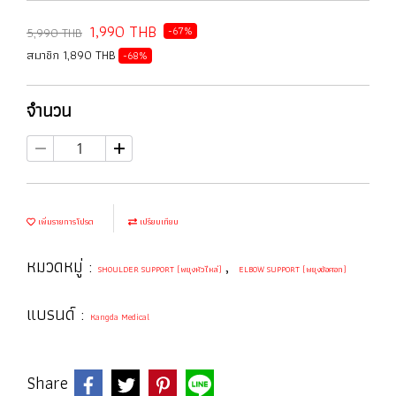
1,990 THB
-67%
5,990 THB
สมาชิก 1,890 THB
-68%
จำนวน
เพิ่มรายการโปรด
เปรียบเทียบ
หมวดหมู่ :
,
SHOULDER SUPPORT (พยุงหัวไหล่)
ELBOW SUPPORT (พยุงข้อศอก)
แบรนด์ :
Kangda Medical
Share