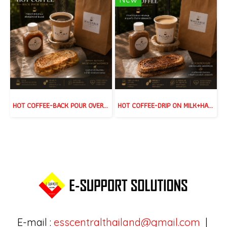
HOT COFFEE-BACK POUR OVER+HONEY BANANA SOURDOUGH
HOT COFFEE-DRIP ON MILK+HAZELNUT CHOCOLATE SOURDOUG
E-mail :
esscentralthailand@gmail.com
|