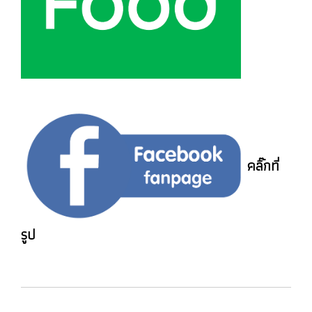
คลิ๊กที่
รูป