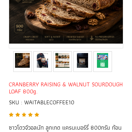
CRANBERRY RAISING & WALNUT SOURDOUGH
LOAF 800g.
SKU : WAITABLECOFFEE10
ซาวโดวจ์วอลนัท ลูกเกด แครนเบอร์รี่ 800กรัม ก้อน