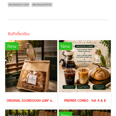
SOURDOUGH LOAF
WAITABLECOFFEE
สินค้าเกี่ยวข้อง
New
New
ORIGINAL SOURDOUGH LOAF 650g.
PREMIER COMBO : Set A & B
New